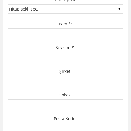
İsim *:
Soyisim *:
Şirket:
Sokak:
Posta Kodu: