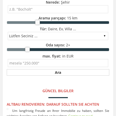
Nerede:
Şehir
Arama yarıçapı:
15 km
Tür:
Daire, Ev, Villa ...
Oda sayısı:
2
+
max. fiyat:
in EUR
GÜNCEL BILGILER
ALTBAU RENOVIEREN: DARAUF SOLLTEN SIE ACHTEN
Um langfristig Freude an Ihrer Immobilie zu haben, sollten Sie
wichtige Aspekte von Anfang an beachten.
Continue to read...