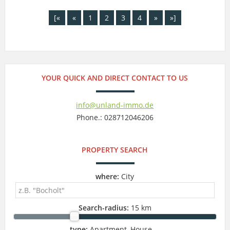
[«
«
1
2
3
4
»
»]
YOUR QUICK AND DIRECT CONTACT TO US
info@unland-immo.de
Phone.: 028712046206
PROPERTY SEARCH
where:
City
Search-radius:
15 km
type:
Apartment, House ...