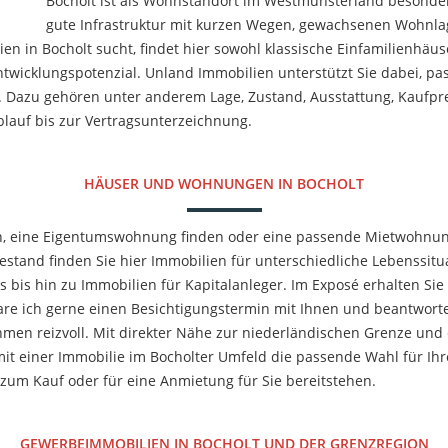
Bocholt ist als Wohnstandort im Westmünsterland besonders
gute Infrastruktur mit kurzen Wegen, gewachsenen Wohnl
en in Bocholt sucht, findet hier sowohl klassische Einfamilienhä
wicklungspotenzial. Unland Immobilien unterstützt Sie dabei, pa
n. Dazu gehören unter anderem Lage, Zustand, Ausstattung, Kaufpre
lauf bis zur Vertragsunterzeichnung.
HÄUSER UND WOHNUNGEN IN BOCHOLT
en, eine Eigentumswohnung finden oder eine passende Mietwohnun
Bestand finden Sie hier Immobilien für unterschiedliche Lebenssit
bis hin zu Immobilien für Kapitalanleger. Im Exposé erhalten Sie
re ich gerne einen Besichtigungstermin mit Ihnen und beantworte
men reizvoll. Mit direkter Nähe zur niederländischen Grenze und 
it einer Immobilie im Bocholter Umfeld die passende Wahl für Ihre
zum Kauf oder für eine Anmietung für Sie bereitstehen.
GEWERBEIMMOBILIEN IN BOCHOLT UND DER GRENZREGION