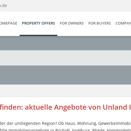
o.de
OMEPAGE
PROPERTY OFFERS
FOR OWNERS
FOR BUYERS
COMPA
 finden: aktuelle Angebote von Unland
 oder der umliegenden Region? Ob Haus, Wohnung, Gewerbeimmobil
hlte Immobilienangebote in Bocholt, Isselburg, Rhede, Hamminkel