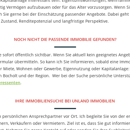
 Kapitalanlage interessant sein. Eigentumswohnungen, Mehrfamil
istig Vermögen aufzubauen oder für das Alter vorzusorgen. Wenn S
 Sie gerne bei der Einschätzung passender Angebote. Dabei geht 
Zustand, Renditepotenzial und langfristige Perspektive.
NOCH NICHT DIE PASSENDE IMMOBILIE GEFUNDEN?
 sofort öffentlich sichtbar. Wenn Sie aktuell kein geeignetes Angeb
ormular übermitteln. So kann ich Sie informieren, sobald eine Imm
er Miete, Wohnen oder Gewerbe, Eigennutzung oder Kapitalanlage:
in Bocholt und der Region.
Wer bei der Suche persönliche Unterstü
eressenten
.
IHRE IMMOBILIENSUCHE BEI UNLAND IMMOBILIEN
persönlichen Ansprechpartner vor Ort. Ich begleite Sie von der e
n, Verkäufern oder Vermietern. Ziel ist es, dass Sie gut informi