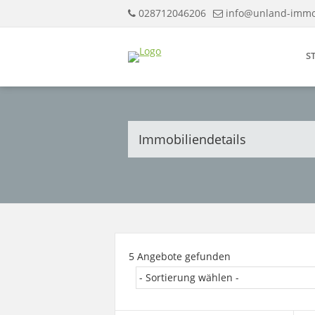
028712046206
info@unland-imm
S
Immobiliendetails
5 Angebote gefunden