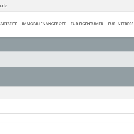
o.de
TARTSEITE
IMMOBILIENANGEBOTE
FÜR EIGENTÜMER
FÜR INTERES