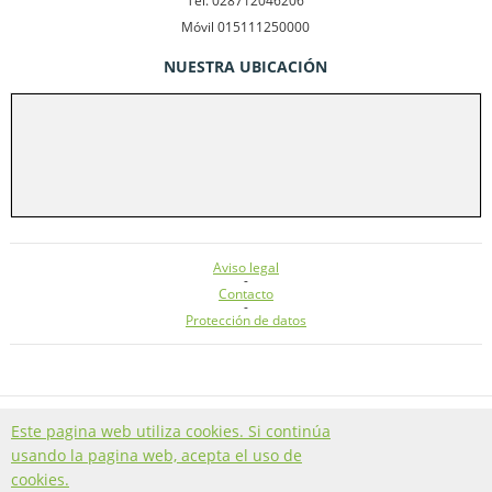
Tel. 028712046206
Móvil 015111250000
NUESTRA UBICACIÓN
Aviso legal
-
Contacto
-
Protección de datos
Este pagina web utiliza cookies. Si continúa
UNLAND IMMOBILIEN - COPYRIGHT 2026
usando la pagina web, acepta el uso de
SOFTWARE INMOBILIARIA & WEBDESIGN POWERED BY
cookies.